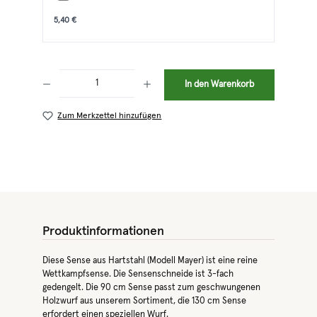
5,40 €
Produkt Anzahl: Gib den gewünschten Wert ein oder benutze die Schaltflächen 
In den Warenkorb
Zum Merkzettel hinzufügen
Produktinformationen
Diese Sense aus Hartstahl (Modell Mayer) ist eine reine
Wettkampfsense. Die Sensenschneide ist 3-fach
gedengelt. Die 90 cm Sense passt zum geschwungenen
Holzwurf aus unserem Sortiment, die 130 cm Sense
erfordert einen speziellen Wurf.