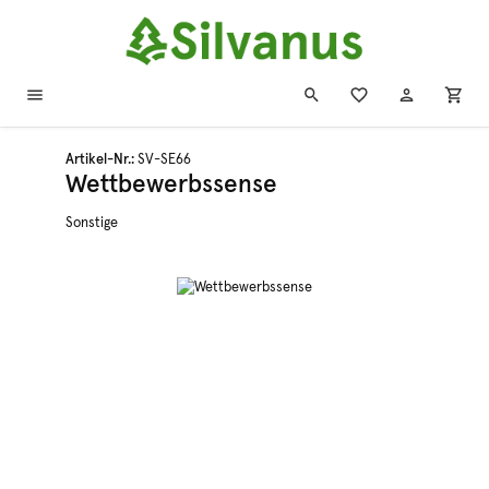
Zum Hauptinhalt springen
Artikel-Nr.:
SV-SE66
Wettbewerbssense
Sonstige
Bildergalerie überspringen