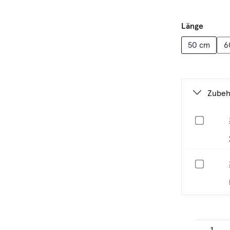
auswäh
Länge
50 cm
6
Zubeh
Produkt Anzahl