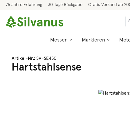
75 Jahre Erfahrung
30 Tage Rückgabe
Gratis Versand ab 20
 Hauptinhalt springen
Zur Suche springen
Zur Hauptnavigation springen
Messen
Markieren
Moto
Artikel-Nr.:
SV-SE450
Hartstahlsense
Bildergalerie überspringen