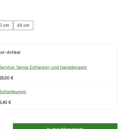
len
0 cm
65 cm
ör-Artikel
Service: Sense Entlacken und Handdengeln
25,00 €
Schleifgummi
5,40 €
: Gib den gewünschten Wert ein oder benutze die Schaltflächen um die 