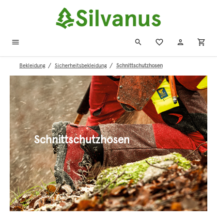
Zum Hauptinhalt springen
/
/
Bekleidung
Sicherheitsbekleidung
Schnittschutzhosen
Schnittschutzhosen