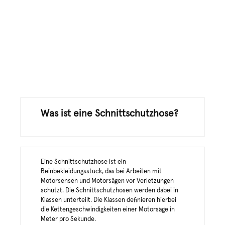
Stihl Dynamic Vent Bundhose
Regulärer Preis:
Verkaufspreis:
156,00 €
210,00 €
(-25.71%)
Was ist eine Schnittschutzhose?
Eine Schnittschutzhose ist ein
Beinbekleidungsstück, das bei Arbeiten mit
Motorsensen und Motorsägen vor Verletzungen
schützt. Die Schnittschutzhosen werden dabei in
Klassen unterteilt. Die Klassen definieren hierbei
die Kettengeschwindigkeiten einer Motorsäge in
Meter pro Sekunde.