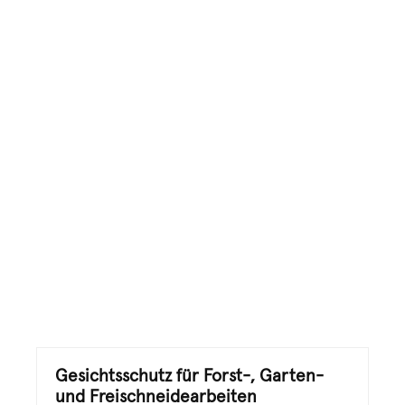
PROTOS® Schutzbrille E
Regulärer Preis:
43,32 €
Gesichtsschutz für Forst-, Garten-
und Freischneidearbeiten