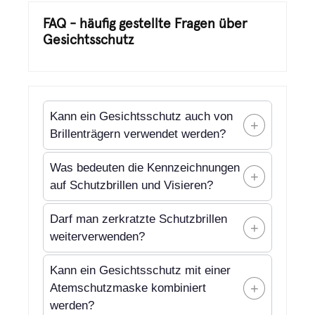
FAQ - häufig gestellte Fragen über
Gesichtsschutz
Kann ein Gesichtsschutz auch von
+
Brillenträgern verwendet werden?
Ja, viele Visiere bieten ausreichend
Was bedeuten die Kennzeichnungen
+
Platz für eine normale Sehbrille.
auf Schutzbrillen und Visieren?
Entscheidend ist, dass die Bügel nicht
Kennzeichnungen geben unter anderem
drücken und die Schutzwirkung anderer
Darf man zerkratzte Schutzbrillen
+
Auskunft über Hersteller, optische
Ausrüstung nicht beeinträchtigen. Bei
weiterverwenden?
Klasse, mechanische Festigkeit und
Kapselgehörschutz können breite
Leichte Gebrauchsspuren sind nicht
Anwendungsbereich. Buchstaben und
Kann ein Gesichtsschutz mit einer
Brillenbügel die Abdichtung
automatisch gefährlich. Starke Kratzer
+
Zahlen dürfen jedoch nicht pauschal
Atemschutzmaske kombiniert
verschlechtern. Spezielle Schutzbrillen
können jedoch die Sicht verschlechtern,
werden?
interpretiert werden, da sie sich auf