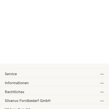
Regulärer Preis:
43,32 €
Service
Informationen
Rechtliches
Silvanus Forstbedarf GmbH