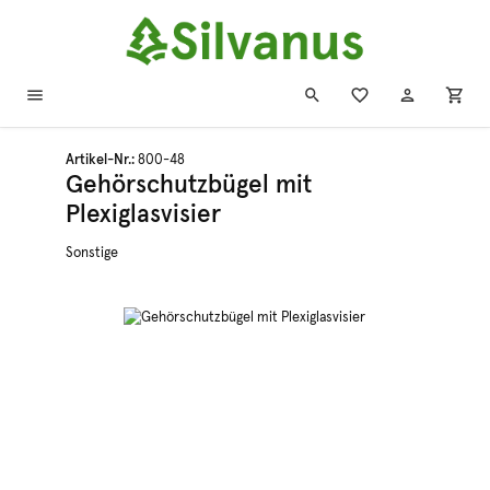
Zum Hauptinhalt springen
Artikel-Nr.:
800-48
Gehörschutzbügel mit
Plexiglasvisier
Sonstige
Bildergalerie überspringen