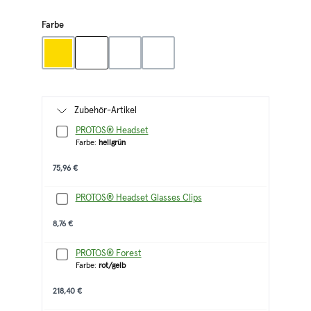
auswählen
Farbe
gelb
grau
klar
orange
Zubehör-Artikel
PROTOS® Headset
Farbe:
hellgrün
75,96 €
PROTOS® Headset Glasses Clips
8,76 €
PROTOS® Forest
Farbe:
rot/gelb
218,40 €