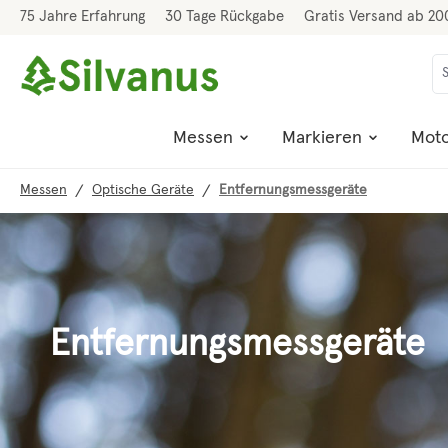
75 Jahre Erfahrung
30 Tage Rückgabe
Gratis Versand ab 20
 Hauptinhalt springen
Zur Suche springen
Zur Hauptnavigation springen
Messen
Markieren
Moto
/
/
Messen
Optische Geräte
Entfernungsmessgeräte
Entfernungsmessgeräte