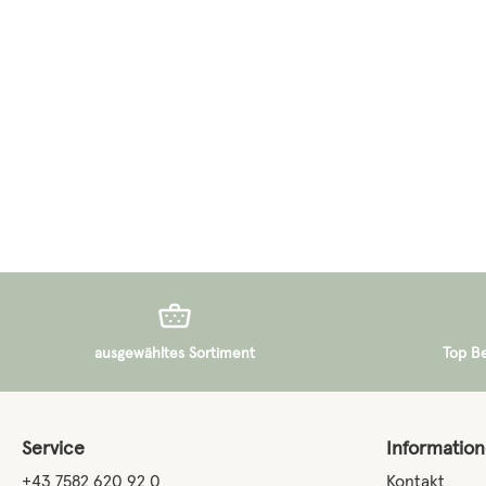
Regulärer Preis:
240,00 €
ausgewähltes Sortiment
Top B
Service
Informatio
+43 7582 620 92 0
Kontakt