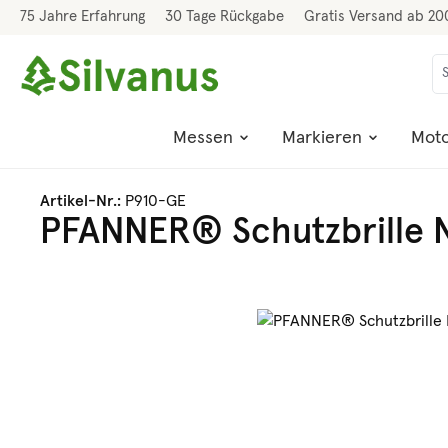
75 Jahre Erfahrung
30 Tage Rückgabe
Gratis Versand ab 20
 Hauptinhalt springen
Zur Suche springen
Zur Hauptnavigation springen
Messen
Markieren
Moto
Artikel-Nr.:
P910-GE
PFANNER® Schutzbrille N
Bildergalerie überspringen