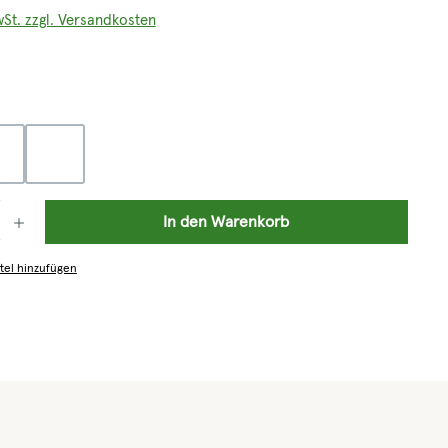
wSt. zzgl. Versandkosten
len
grau
klar
: Gib den gewünschten Wert ein oder benutze die Schaltflächen um die 
In den Warenkorb
tel hinzufügen