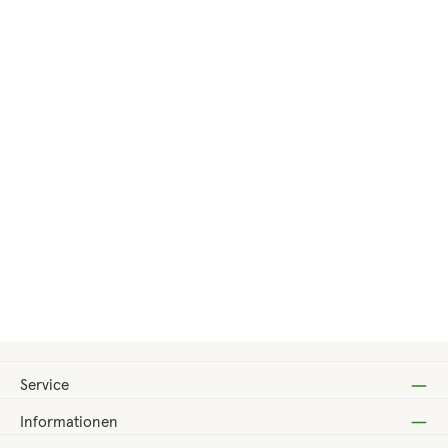
Regulärer Preis:
68,40 €
Service
Informationen