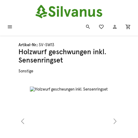
Zum Hauptinhalt springen
Artikel-Nr.:
SV-SW13
Holzwurf geschwungen inkl.
Sensenringset
Sonstige
Bildergalerie überspringen