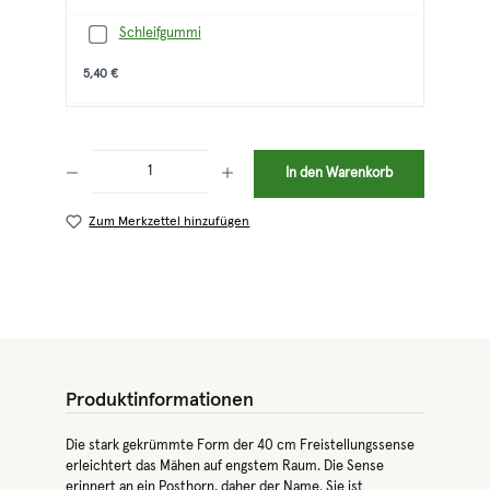
Schleifgummi
5,40 €
Produkt Anzahl: Gib den gewünschten Wert ein oder benutze die Schaltflächen 
In den Warenkorb
Zum Merkzettel hinzufügen
Produktinformationen
Die stark gekrümmte Form der 40 cm Freistellungssense
erleichtert das Mähen auf engstem Raum. Die Sense
erinnert an ein Posthorn, daher der Name. Sie ist