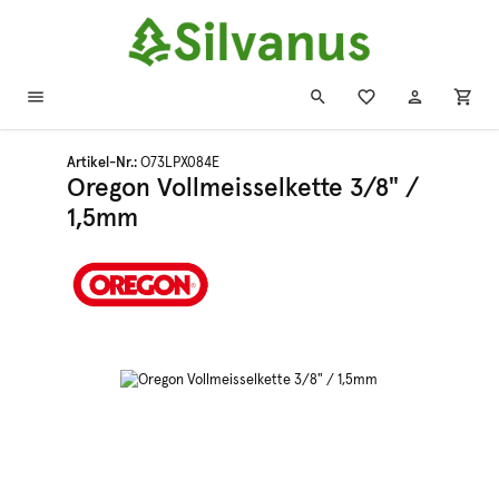
Zum Hauptinhalt springen
Artikel-Nr.:
O73LPX084E
Oregon Vollmeisselkette 3/8" /
1,5mm
Bildergalerie überspringen