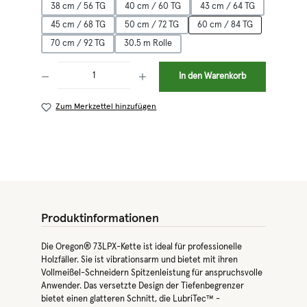
38 cm / 56 TG
40 cm / 60 TG
43 cm / 64 TG
45 cm / 68 TG
50 cm / 72 TG
60 cm / 84 TG
70 cm / 92 TG
30.5 m Rolle
Produkt Anzahl: Gib den gewünschten Wert ein oder benutze die Schaltflächen 
In den Warenkorb
Zum Merkzettel hinzufügen
Produktinformationen
Die Oregon® 73LPX-Kette ist ideal für professionelle
Holzfäller. Sie ist vibrationsarm und bietet mit ihren
Vollmeißel-Schneidern Spitzenleistung für anspruchsvolle
Anwender. Das versetzte Design der Tiefenbegrenzer
bietet einen glatteren Schnitt, die LubriTec™ -