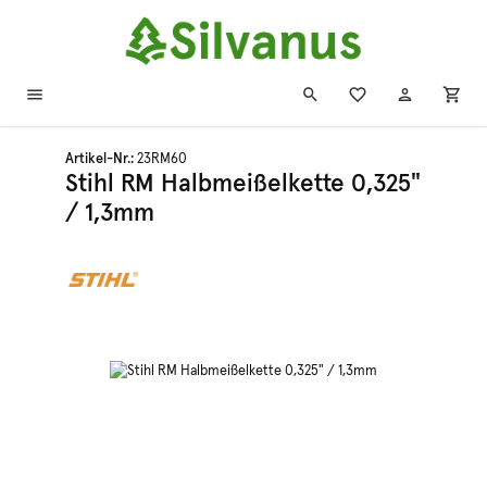
Zum Hauptinhalt springen
Artikel-Nr.:
23RM60
Stihl RM Halbmeißelkette 0,325"
/ 1,3mm
Bildergalerie überspringen