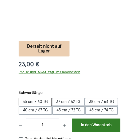
Derzeit nicht auf
Lager
23,00 €
Preise inkl. MwSt. zzgl. Versandkosten
auswählen
Schwertlänge
35 cm / 60 TG
37 cm / 62 TG
38 cm / 64 TG
40 cm / 67 TG
45 cm / 72 TG
45 cm / 74 TG
Produkt Anzahl: Gib den gewünschten Wert ein oder benutze die Schaltflächen 
In den Warenkorb