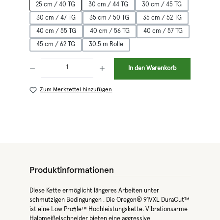
25 cm / 40 TG
30 cm / 44 TG
30 cm / 45 TG
30 cm / 47 TG
35 cm / 50 TG
35 cm / 52 TG
40 cm / 55 TG
40 cm / 56 TG
40 cm / 57 TG
45 cm / 62 TG
30.5 m Rolle
Produkt Anzahl: Gib den gewünschten Wert ein oder benutze die Schaltflächen 
In den Warenkorb
Zum Merkzettel hinzufügen
Produktinformationen
Diese Kette ermöglicht längeres Arbeiten unter
schmutzigen Bedingungen . Die Oregon® 91VXL DuraCut™
ist eine Low Profile™ Hochleistungskette. Vibrationsarme
Halbmeißelschneider bieten eine aggressive