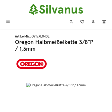
Zum Hauptinhalt springen
Artikel-Nr.:
O91VXL040E
Oregon Halbmeißelkette 3/8"P
/ 1,3mm
Bildergalerie überspringen