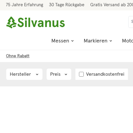
75 Jahre Erfahrung
30 Tage Rückgabe
Gratis Versand ab 20
 Hauptinhalt springen
Zur Suche springen
Zur Hauptnavigation springen
Messen
Markieren
Moto
Ohne Rabatt
Filter hinzufügen: Ver
Hersteller
Preis
Versandkostenfrei