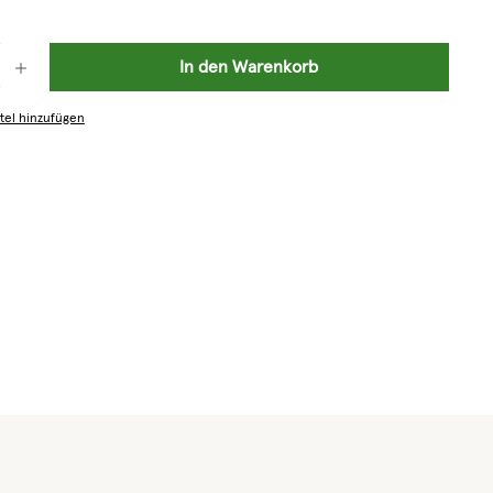
: Gib den gewünschten Wert ein oder benutze die Schaltflächen um die 
In den Warenkorb
tel hinzufügen