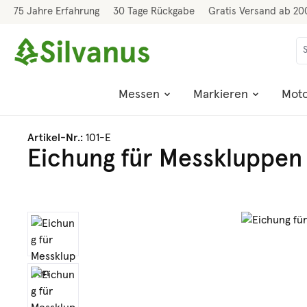
75 Jahre Erfahrung
30 Tage Rückgabe
Gratis Versand ab 20
 Hauptinhalt springen
Zur Suche springen
Zur Hauptnavigation springen
Messen
Markieren
Moto
Artikel-Nr.:
101-E
Eichung für Messkluppen
Bildergalerie überspringen