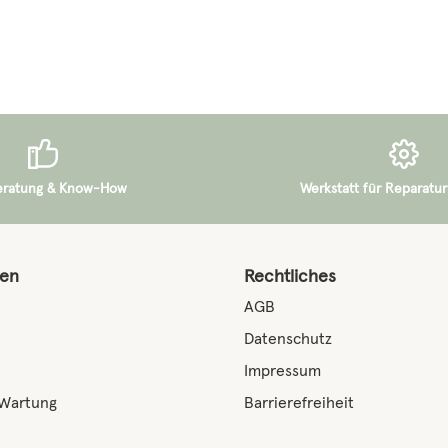
Regulärer Preis:
72,00 €
eratung & Know-How
Werkstatt für Reparatur
nen
Rechtliches
AGB
Datenschutz
Impressum
 Wartung
Barrierefreiheit