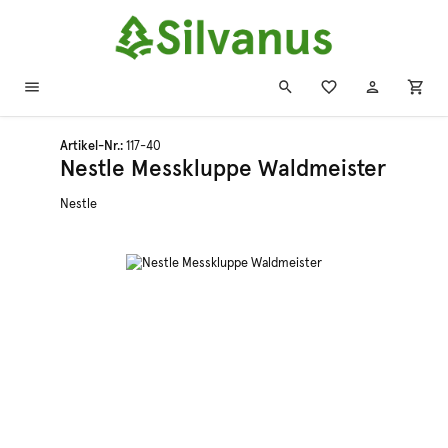
Zum Hauptinhalt springen
Artikel-Nr.:
117-40
Nestle Messkluppe Waldmeister
Nestle
Bildergalerie überspringen