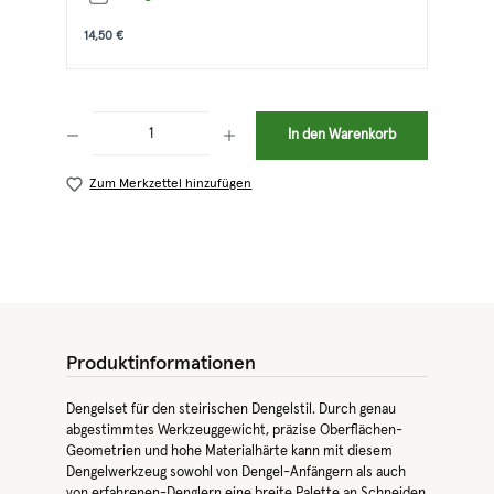
14,50 €
Produkt Anzahl: Gib den gewünschten Wert ein oder benutze die Schaltflächen 
In den Warenkorb
Zum Merkzettel hinzufügen
Produktinformationen
Dengelset für den steirischen Dengelstil. Durch genau
abgestimmtes Werkzeuggewicht, präzise Oberflächen-
Geometrien und hohe Materialhärte kann mit diesem
Dengelwerkzeug sowohl von Dengel-Anfängern als auch
von erfahrenen-Denglern eine breite Palette an Schneiden