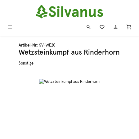
Zum Hauptinhalt springen
Artikel-Nr.:
SV-WE20
Wetzsteinkumpf aus Rinderhorn
Sonstige
Bildergalerie überspringen