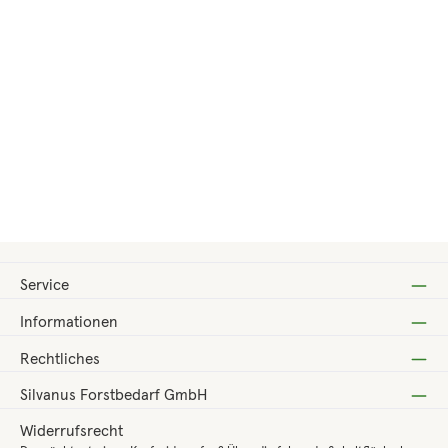
Regulärer Preis:
23,88 €
Service
Informationen
Rechtliches
Silvanus Forstbedarf GmbH
Widerrufsrecht