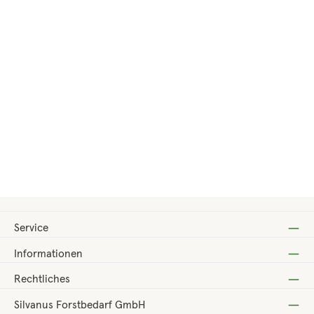
Regulärer Preis:
13,20 €
Service
Informationen
Rechtliches
Silvanus Forstbedarf GmbH