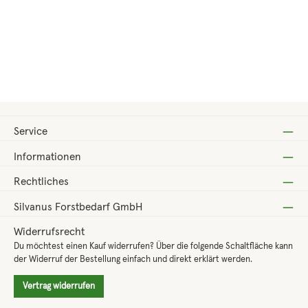
Regulärer Preis:
Verkaufspreis:
564,00 €
679,00 €
(-16.94%)
Service
Informationen
Rechtliches
Silvanus Forstbedarf GmbH
Widerrufsrecht
Du möchtest einen Kauf widerrufen? Über die folgende Schaltfläche kann
der Widerruf der Bestellung einfach und direkt erklärt werden.
Vertrag widerrufen