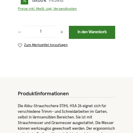
%
Regulärer Preis:
139,00 €
(-5.04%)
Preise inkl. MwSt. zzgl. Versandkosten
Produkt Anzahl: Gib den gewünschten Wert ein oder benutze die Schaltflächen 
In den Warenkorb
Zum Merkzettel hinzufügen
Produktinformationen
Die Akku-Strauchschere STIHL HSA 26 eignet sich für
verschiedene Trimm- und Schneidarbeiten im Garten,
selbst in lärmsensiblen Bereichen. Sie ist mit
Strauchmesser und Grasmesser ausgestattet. Die Messer
können werkzeuglos gewechselt werden. Der ergonomisch