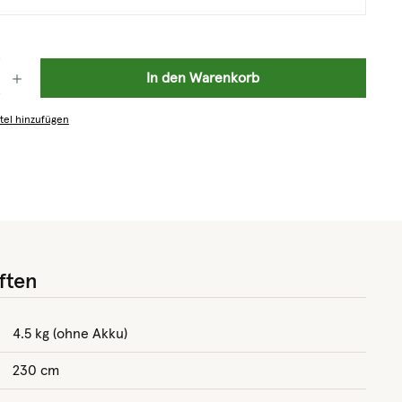
: Gib den gewünschten Wert ein oder benutze die Schaltflächen um die 
In den Warenkorb
tel hinzufügen
ften
4.5 kg (ohne Akku)
230 cm