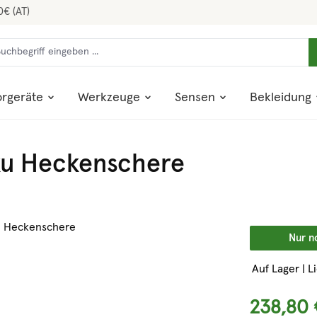
0€ (AT)
rgeräte
Werkzeuge
Sensen
Bekleidung
ku Heckenschere
Nur n
Auf Lager | L
238,80 