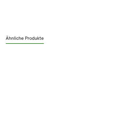
Ähnliche Produkte
Produktgalerie überspringen
Rabatt
%