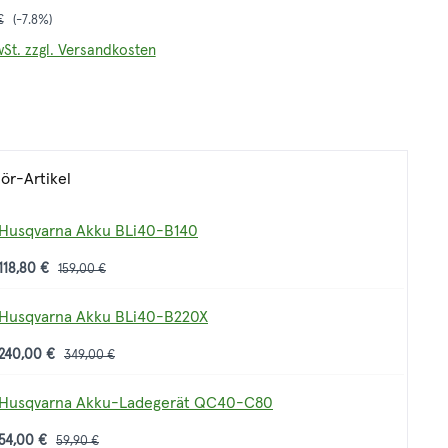
r Preis:
€
(-7.8%)
wSt. zzgl. Versandkosten
ör-Artikel
Husqvarna Akku BLi40-B140
118,80 €
159,00 €
Husqvarna Akku BLi40-B220X
240,00 €
349,00 €
Husqvarna Akku-Ladegerät QC40-C80
54,00 €
59,90 €