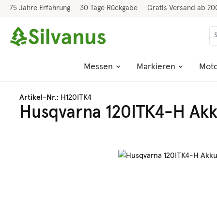
75 Jahre Erfahrung
30 Tage Rückgabe
Gratis Versand ab 20
 Hauptinhalt springen
Zur Suche springen
Zur Hauptnavigation springen
Messen
Markieren
Moto
Artikel-Nr.:
H120ITK4
Husqvarna 120ITK4-H Ak
Bildergalerie überspringen