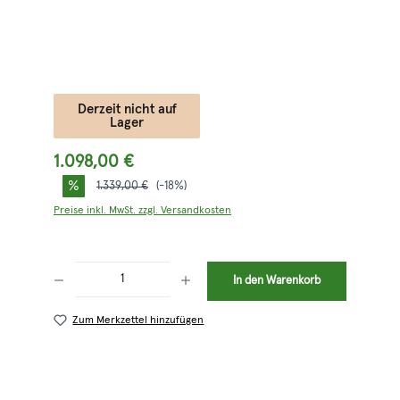
Derzeit nicht auf
Lager
1.098,00 €
%
Regulärer Preis:
1.339,00 €
(-18%)
Preise inkl. MwSt. zzgl. Versandkosten
Produkt Anzahl: Gib den gewünschten Wert ein oder benutze die Schaltflächen 
In den Warenkorb
Zum Merkzettel hinzufügen