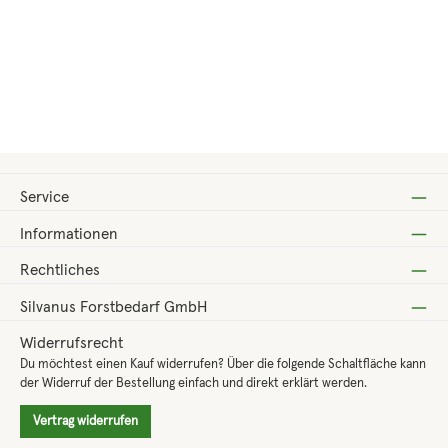
Regulärer Preis:
Verkaufspreis:
1.320,00 €
1.699,00 €
(-22.31%)
Service
Informationen
Rechtliches
Silvanus Forstbedarf GmbH
Widerrufsrecht
Du möchtest einen Kauf widerrufen? Über die folgende Schaltfläche kann
der Widerruf der Bestellung einfach und direkt erklärt werden.
Vertrag widerrufen