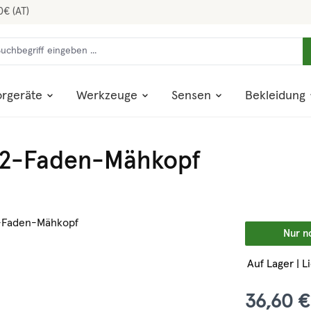
0€ (AT)
rgeräte
Werkzeuge
Sensen
Bekleidung
e 2-Faden-Mähkopf
Nur n
Auf Lager | L
36,60 €