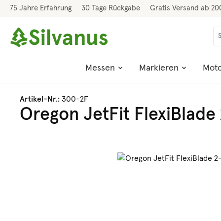
75 Jahre Erfahrung
30 Tage Rückgabe
Gratis Versand ab 20
 Hauptinhalt springen
Zur Suche springen
Zur Hauptnavigation springen
Messen
Markieren
Moto
Artikel-Nr.:
300-2F
Oregon JetFit FlexiBlad
Bildergalerie überspringen