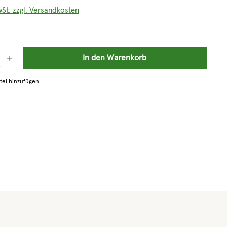
wSt. zzgl. Versandkosten
: Gib den gewünschten Wert ein oder benutze die Schaltflächen um die 
In den Warenkorb
tel hinzufügen