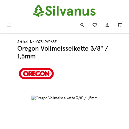
Zum Hauptinhalt springen
Artikel-Nr.:
O73LPX068E
Oregon Vollmeisselkette 3/8" /
1,5mm
Bildergalerie überspringen