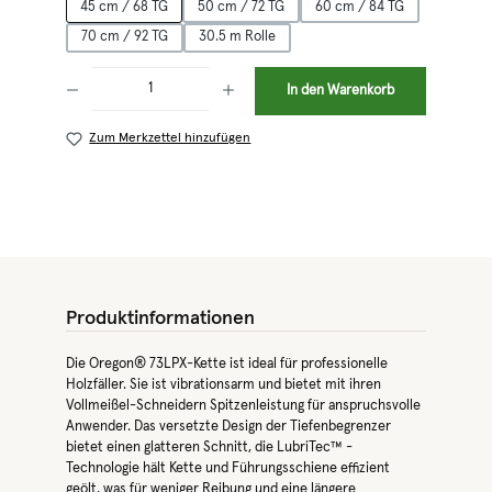
45 cm / 68 TG
50 cm / 72 TG
60 cm / 84 TG
70 cm / 92 TG
30.5 m Rolle
Produkt Anzahl: Gib den gewünschten Wert ein oder benutze die Schaltflächen 
In den Warenkorb
Zum Merkzettel hinzufügen
Produktinformationen
Die Oregon® 73LPX-Kette ist ideal für professionelle
Holzfäller. Sie ist vibrationsarm und bietet mit ihren
Vollmeißel-Schneidern Spitzenleistung für anspruchsvolle
Anwender. Das versetzte Design der Tiefenbegrenzer
bietet einen glatteren Schnitt, die LubriTec™ -
Technologie hält Kette und Führungsschiene effizient
geölt, was für weniger Reibung und eine längere