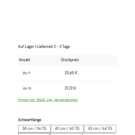
Auf Lager | Lieferzeit 2 - 3 Tage
Anzahl
Stückpreis
23,60 €
Bis
9
21,72 €
Ab
10
Preise inkl. MwSt. zzgl. Versandkosten
auswählen
Schwertlänge
38 cm / 56 TG
40 cm / 60 TG
43 cm / 64 TG