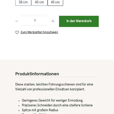
38 cm
40 cm
45 cm
Produkt Anzahl: Gib den gewünschten Wert ein oder benutze die Schaltflächen 
In den Warenkorb
Zum Merkzettel hinzufügen
Produktinformationen
Diese starken, leichten Führungsschienen sind für eine
Vielzahl von professionellen Einsätzen konzipiert.
Geringeres Gewicht für weniger Ermüdung.
Präziseres Schneiden durch eine steifere Schiene
Spitze mit großem Radius