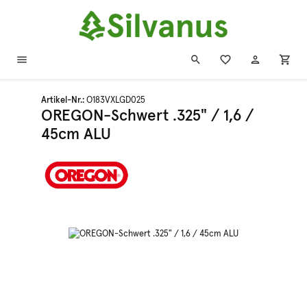
Zum Hauptinhalt springen
Artikel-Nr.:
O183VXLGD025
OREGON-Schwert .325" / 1,6 /
45cm ALU
Bildergalerie überspringen