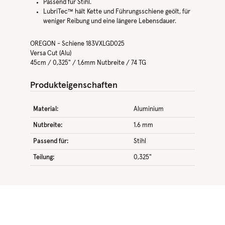
Passend für Stihl.
LubriTec™ hält Kette und Führungsschiene geölt, für
weniger Reibung und eine längere Lebensdauer.
OREGON - Schiene 183VXLGD025
Versa Cut (Alu)
45cm / 0,325" / 1,6mm Nutbreite / 74 TG
Produkteigenschaften
Material:
Aluminium
Nutbreite:
1.6 mm
Passend für:
Stihl
Teilung:
0,325"