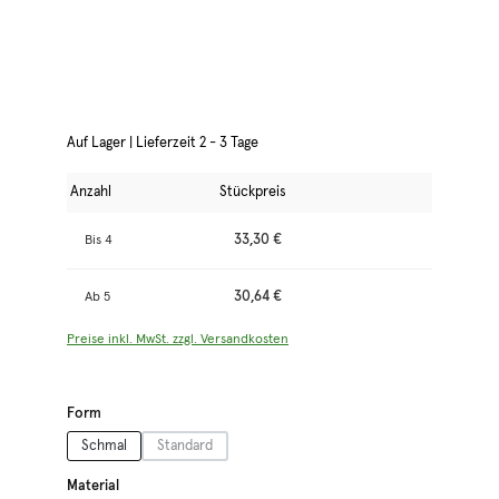
Auf Lager | Lieferzeit 2 - 3 Tage
Anzahl
Stückpreis
33,30 €
Bis
4
30,64 €
Ab
5
Preise inkl. MwSt. zzgl. Versandkosten
auswählen
Form
Schmal
Standard
(Diese Option ist zurzeit nicht verfügbar.)
auswählen
Material