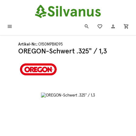
Zum Hauptinhalt springen
Artikel-Nr.:
O150MPBK095
OREGON-Schwert .325" / 1,3
Bildergalerie überspringen