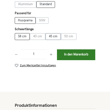
Aluminium
Standard
(Diese Option ist zurzeit nicht verfügbar.)
auswählen
Passend für
Husqvarna
Stihl
(Diese Option ist zurzeit nicht verfügbar.)
auswählen
Schwertlänge
38 cm
40 cm
45 cm
50 cm
(Diese Option ist zurzeit nicht verfügbar.)
(Diese Option ist zurzeit nicht verf
Produkt Anzahl: Gib den gewünschten Wert ein oder benutze die Schaltflächen 
In den Warenkorb
Zum Merkzettel hinzufügen
Produktinformationen