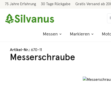
75 Jahre Erfahrung
30 Tage Rückgabe
Gratis Versand ab 20
 Hauptinhalt springen
Zur Suche springen
Zur Hauptnavigation springen
Messen
Markieren
Moto
Artikel-Nr.:
670-11
Messerschraube
Bildergalerie überspringen