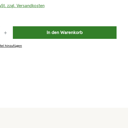
wSt. zzgl. Versandkosten
: Gib den gewünschten Wert ein oder benutze die Schaltflächen um die 
In den Warenkorb
tel hinzufügen