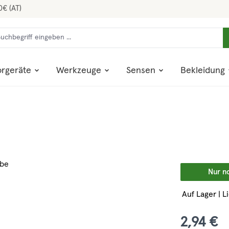
0€ (AT)
rgeräte
Werkzeuge
Sensen
Bekleidung
Nur n
Auf Lager | L
2,94 €