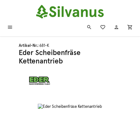
Zum Hauptinhalt springen
Artikel-Nr.:
681-K
Eder Scheibenfräse
Kettenantrieb
Bildergalerie überspringen