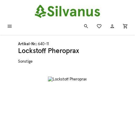
Zum Hauptinhalt springen
Artikel-Nr.:
640-11
Lockstoff Pheroprax
Sonstige
Bildergalerie überspringen