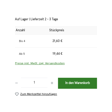
Auf Lager | Lieferzeit 2 - 3 Tage
Anzahl
Stückpreis
21,60 €
Bis
4
19,44 €
Ab
5
Preise inkl. MwSt. zzgl. Versandkosten
Produkt Anzahl: Gib den gewünschten Wert ein oder benutze die Schaltflächen 
In den Warenkorb
Zum Merkzettel hinzufügen