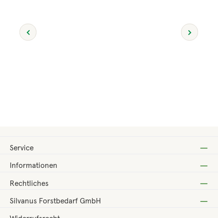
Regulärer Preis:
38,00 €
Service
Informationen
Rechtliches
Silvanus Forstbedarf GmbH