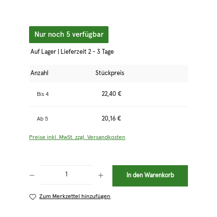
Nur noch 5 verfügbar
Auf Lager | Lieferzeit 2 - 3 Tage
Anzahl
Stückpreis
22,40 €
Bis
4
20,16 €
Ab
5
Preise inkl. MwSt. zzgl. Versandkosten
Produkt Anzahl: Gib den gewünschten Wert ein oder benutze die Schaltflächen 
In den Warenkorb
Zum Merkzettel hinzufügen