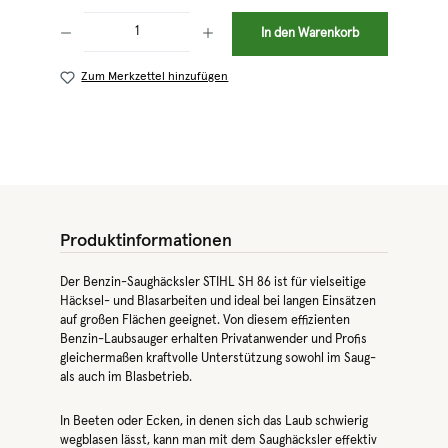
Produkt Anzahl: Gib den gewünschten Wert ein oder benutze die Schaltflächen 
In den Warenkorb
Zum Merkzettel hinzufügen
Produktinformationen
Der Benzin-Saughäcksler STIHL SH 86 ist für vielseitige
Häcksel- und Blasarbeiten und ideal bei langen Einsätzen
auf großen Flächen geeignet. Von diesem effizienten
Benzin-Laubsauger erhalten Privatanwender und Profis
gleichermaßen kraftvolle Unterstützung sowohl im Saug-
als auch im Blasbetrieb.
In Beeten oder Ecken, in denen sich das Laub schwierig
wegblasen lässt, kann man mit dem Saughäcksler effektiv