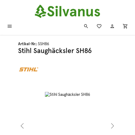
Zum Hauptinhalt springen
Artikel-Nr.:
SSH86
Stihl Saughäcksler SH86
Bildergalerie überspringen