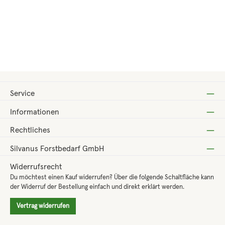
Regulärer Preis:
Verkaufspreis:
900,00 €
1.129,00 €
(-20.28%)
Service
Informationen
Rechtliches
Silvanus Forstbedarf GmbH
Widerrufsrecht
Du möchtest einen Kauf widerrufen? Über die folgende Schaltfläche kann
der Widerruf der Bestellung einfach und direkt erklärt werden.
Vertrag widerrufen