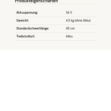
Produkteigenschaften
Akkuspannung:
36 V
Gewicht:
4.5 kg (ohne Akku)
Standardschwertlänge:
40 cm
Treibstoffart:
Akku
Produktgalerie überspringen
Rabatt
%