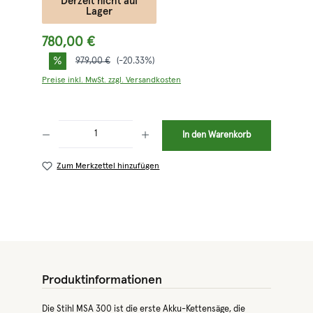
Derzeit nicht auf
Lager
780,00 €
%
Regulärer Preis:
979,00 €
(-20.33%)
Preise inkl. MwSt. zzgl. Versandkosten
Produkt Anzahl: Gib den gewünschten Wert ein oder benutze die Schaltflächen 
In den Warenkorb
Zum Merkzettel hinzufügen
Produktinformationen
Die Stihl MSA 300 ist die erste Akku-Kettensäge, die