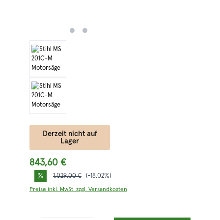
Derzeit nicht auf
Lager
843,60 €
%
Regulärer Preis:
1.029,00 €
(-18.02%)
Preise inkl. MwSt. zzgl. Versandkosten