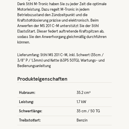
Dank Stihl M-Tronic haben Sie zu jeder Zeit die optimale
Motorleistung. Dazu regelt M-Tronic in jedem
Betriebszustand den Zündzeitpunkt und die
Kraftstoffdosierung präzise und elektronisch. Beim
Anwerfen der MS 201 C-M unterstützt Sie der Stihl
ElastoStart. Dieser federt auftretende Kraftspitzen ab,
sodass Sie den Anwerfvorgang gleichmäßig durchführen
können.
Lieferumfang: Stihl MS 201 C-M, inkl. Schwert (35cm /
3/8" P / 1,3mm) und Kette (63PS 50TG), Wartungs- und
Bedienungsanleitung
Produkteigenschaften
Hubraum:
35.2 cm³
Leistung:
1.7 kW
Schwertlänge:
35 cm / 50 TG
Treibstoffart:
Benzin