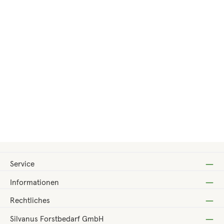
Regulärer Preis:
Verkaufspreis:
762,00 €
949,00 €
(-19.7%)
Service
Informationen
Rechtliches
Silvanus Forstbedarf GmbH