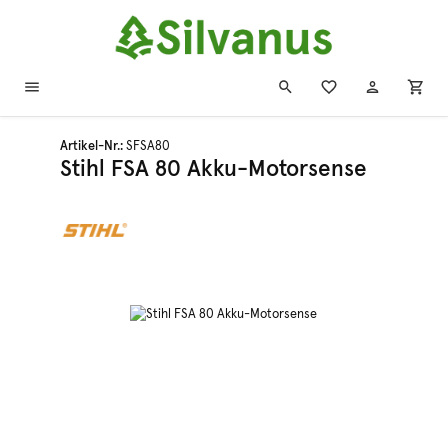
Zum Hauptinhalt springen
Artikel-Nr.:
SFSA80
Stihl FSA 80 Akku-Motorsense
Bildergalerie überspringen