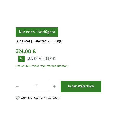
Nur noch 1 verfügbar
Auf Lager | Lieferzeit 2 - 3 Tage
324,00 €
%
Regulärer Preis:
379,00 €
(-14.51%)
Preise inkl. MwSt. zzgl. Versandkosten
Produkt Anzahl: Gib den gewünschten Wert ein oder benutze die Schaltflächen 
In den Warenkorb
Zum Merkzettel hinzufügen