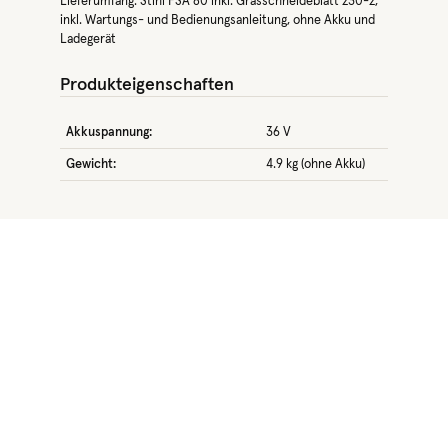
Lieferumfang: Stihl FSA 80 inkl. Grasschneideblatt 230-2,
inkl. Wartungs- und Bedienungsanleitung, ohne Akku und
Ladegerät
Produkteigenschaften
Akkuspannung:
36 V
Gewicht:
4.9 kg (ohne Akku)
Produktgalerie überspringen
Rabatt
%