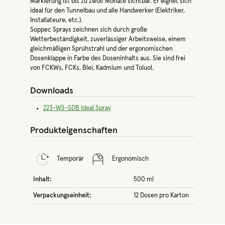
Markierung ist bis zu zwölf Monate sichtbar. Er eignet sich
ideal für den Tunnelbau und alle Handwerker (Elektriker,
Installateure, etc.).
Soppec Sprays zeichnen sich durch große
Wetterbeständigkeit, zuverlässiger Arbeitsweise, einem
gleichmäßigen Sprühstrahl und der ergonomischen
Dosenklappe in Farbe des Doseninhalts aus. Sie sind frei
von FCKWs, FCKs, Blei, Kadmium und Toluol.
Downloads
223-WS-SDB Ideal Spray
Produkteigenschaften
Temporär
Ergonomisch
Inhalt:
500 ml
Verpackungseinheit:
12 Dosen pro Karton