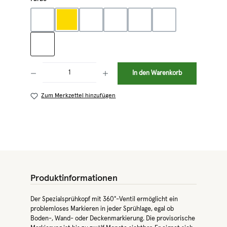
blau
gelb
grün
orange
pink
rot
weiß
Produkt Anzahl: Gib den gewünschten Wert ein oder benutze die Schaltflächen 
In den Warenkorb
Zum Merkzettel hinzufügen
Produktinformationen
Der Spezialsprühkopf mit 360°-Ventil ermöglicht ein
problemloses Markieren in jeder Sprühlage, egal ob
Boden-, Wand- oder Deckenmarkierung. Die provisorische