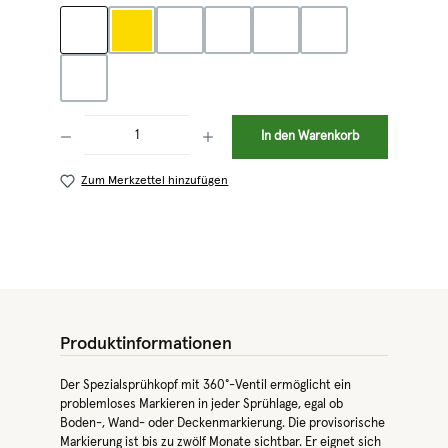
blau
gelb
grün
orange
pink
rot
weiß
Produkt Anzahl: Gib den gewünschten Wert ein oder benutze die Schaltflächen 
In den Warenkorb
Zum Merkzettel hinzufügen
Produktinformationen
Der Spezialsprühkopf mit 360°-Ventil ermöglicht ein
problemloses Markieren in jeder Sprühlage, egal ob
Boden-, Wand- oder Deckenmarkierung. Die provisorische
Markierung ist bis zu zwölf Monate sichtbar. Er eignet sich