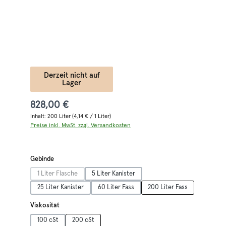
Derzeit nicht auf
Lager
828,00 €
Inhalt:
200 Liter
(4,14 € / 1 Liter)
Preise inkl. MwSt. zzgl. Versandkosten
auswählen
Gebinde
1 Liter Flasche
5 Liter Kanister
(Diese Option ist zurzeit nicht verfügbar.)
25 Liter Kanister
60 Liter Fass
200 Liter Fass
auswählen
Viskosität
100 cSt
200 cSt