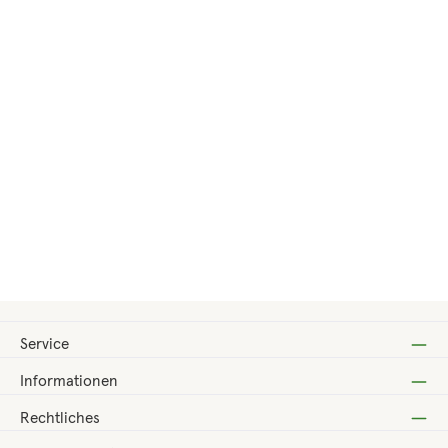
Regulärer Preis:
55,90 €
Service
Informationen
Rechtliches