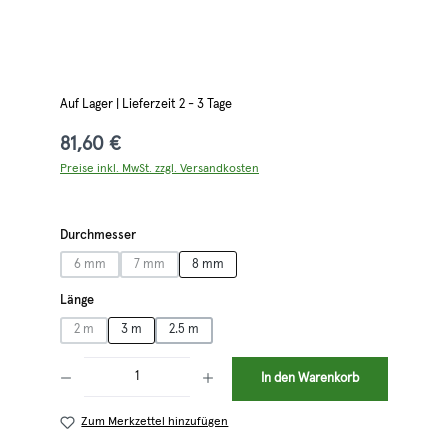
Auf Lager | Lieferzeit 2 - 3 Tage
81,60 €
Preise inkl. MwSt. zzgl. Versandkosten
auswählen
Durchmesser
6 mm
7 mm
8 mm
(Diese Option ist zurzeit nicht verfügbar.)
(Diese Option ist zurzeit nicht verfügbar.)
auswählen
Länge
2 m
3 m
2.5 m
(Diese Option ist zurzeit nicht verfügbar.)
Produkt Anzahl: Gib den gewünschten Wert ein oder benutze die Schaltflächen 
In den Warenkorb
Zum Merkzettel hinzufügen