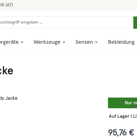
0€ (AT)
rgeräte
Werkzeuge
Sensen
Bekleidung
cke
Nur n
Auf Lager | L
95,76 €