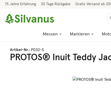
75 Jahre Erfahrung
30 Tage Rückgabe
Gratis Versand ab 20
 Hauptinhalt springen
Zur Suche springen
Zur Hauptnavigation springen
Messen
Markieren
Moto
Artikel-Nr.:
P032-S
PROTOS® Inuit Teddy Ja
Bildergalerie überspringen