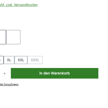
wSt. zzgl. Versandkosten
len
liv
schwarz
on ist zurzeit nicht verfügbar.)
hlen
S
XL
XXL
XXXL
(Diese Option ist zurzeit nicht verfügbar.)
: Gib den gewünschten Wert ein oder benutze die Schaltflächen um die 
In den Warenkorb
tel hinzufügen