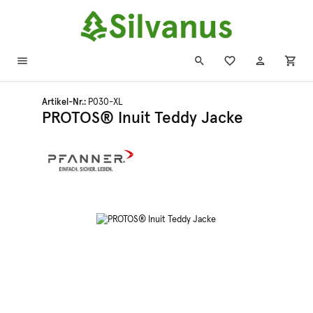
Zum Hauptinhalt springen
Artikel-Nr.:
P030-XL
PROTOS® Inuit Teddy Jacke
Bildergalerie überspringen