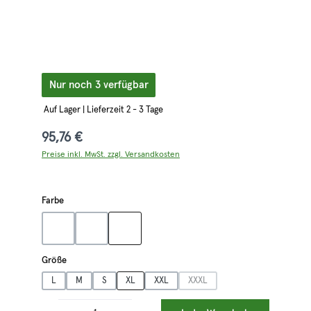
Nur noch 3 verfügbar
Auf Lager | Lieferzeit 2 - 3 Tage
95,76 €
Preise inkl. MwSt. zzgl. Versandkosten
auswählen
Farbe
blau
oliv
schwarz
auswählen
Größe
L
M
S
XL
XXL
XXXL
(Diese Option ist zurzeit nicht ver
Produkt Anzahl: Gib den gewünschten Wert ein oder benutze die Schaltflächen 