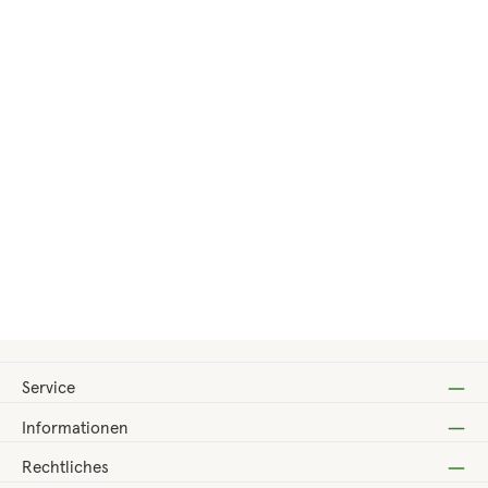
Regulärer Preis:
ab
2,40 €
Service
Informationen
Rechtliches