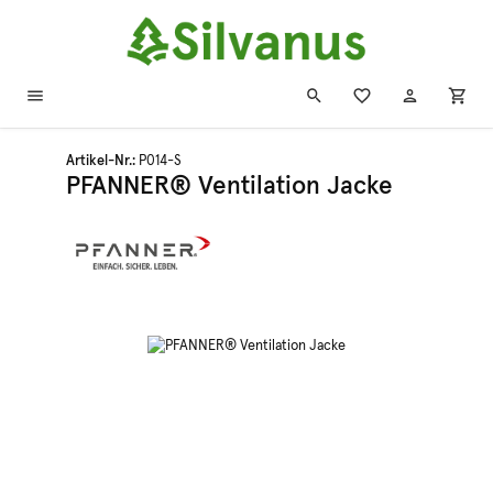
Zum Hauptinhalt springen
Artikel-Nr.:
P014-S
PFANNER® Ventilation Jacke
Bildergalerie überspringen