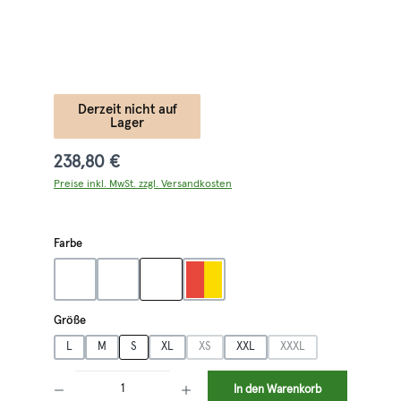
Derzeit nicht auf
Lager
238,80 €
Preise inkl. MwSt. zzgl. Versandkosten
auswählen
Farbe
grau
oliv
orange/grau
rot/gelb
auswählen
Größe
L
M
S
XL
XS
XXL
XXXL
(Diese Option ist zurzeit nicht verfügbar.)
(Diese Option ist zurzeit 
Produkt Anzahl: Gib den gewünschten Wert ein oder benutze die Schaltflächen 
In den Warenkorb