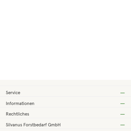
Regulärer Preis:
210,00 €
Service
Informationen
Rechtliches
Silvanus Forstbedarf GmbH