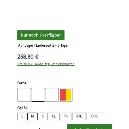
Nur noch 1 verfügbar
Auf Lager | Lieferzeit 2 - 3 Tage
238,80 €
Preise inkl. MwSt. zzgl. Versandkosten
auswählen
Farbe
grau
oliv
orange/grau
rot/gelb
auswählen
Größe
L
M
S
XL
XS
XXL
XXXL
(Diese Option ist zurzeit nicht verfügbar.)
(Diese Option ist zurzeit 
Produkt Anzahl: Gib den gewünschten Wert ein oder benutze die Schaltflächen 