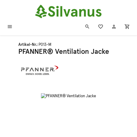
Zum Hauptinhalt springen
Artikel-Nr.:
P013-M
PFANNER® Ventilation Jacke
Bildergalerie überspringen