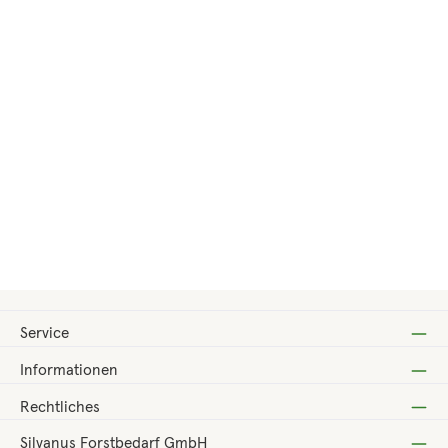
Regulärer Preis:
210,00 €
Service
Informationen
Rechtliches
Silvanus Forstbedarf GmbH