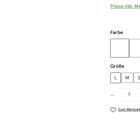
Preise inkl. M
auswäh
Farbe
grau
o
auswä
Größe
L
M
Produkt Anzahl
Zum Merkzet