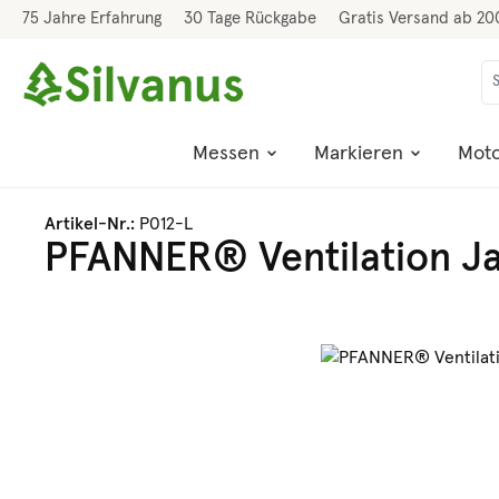
75 Jahre Erfahrung
30 Tage Rückgabe
Gratis Versand ab 20
 Hauptinhalt springen
Zur Suche springen
Zur Hauptnavigation springen
Messen
Markieren
Moto
Artikel-Nr.:
P012-L
PFANNER® Ventilation J
Bildergalerie überspringen