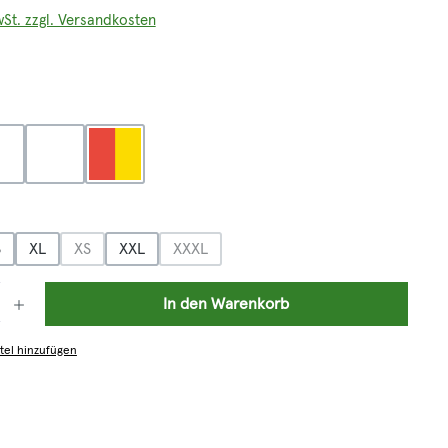
wSt. zzgl. Versandkosten
len
liv
orange/grau
rot/gelb
hlen
S
XL
XS
XXL
XXXL
(Diese Option ist zurzeit nicht verfügbar.)
(Diese Option ist zurzeit nicht verfügbar.)
: Gib den gewünschten Wert ein oder benutze die Schaltflächen um die 
In den Warenkorb
tel hinzufügen