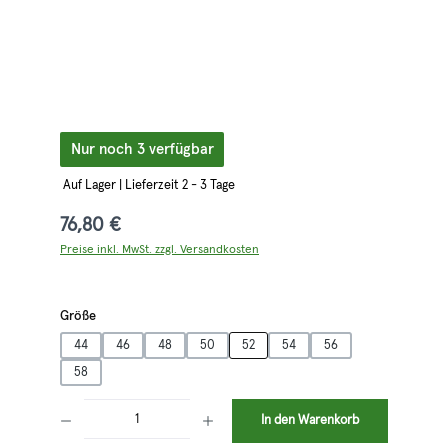
Nur noch 3 verfügbar
Auf Lager | Lieferzeit 2 - 3 Tage
76,80 €
Preise inkl. MwSt. zzgl. Versandkosten
auswählen
Größe
44
46
48
50
52
54
56
58
Produkt Anzahl: Gib den gewünschten Wert ein oder benutze die Schaltflächen 
In den Warenkorb