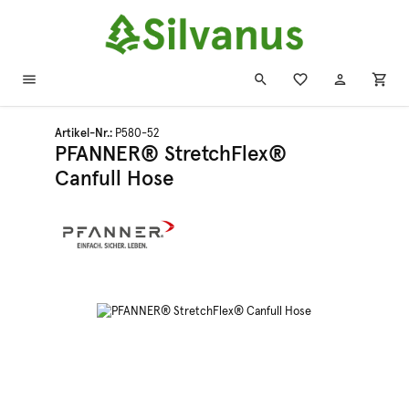
Zum Hauptinhalt springen
Artikel-Nr.:
P580-52
PFANNER® StretchFlex®
Canfull Hose
Bildergalerie überspringen