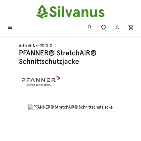
Zum Hauptinhalt springen
Artikel-Nr.:
P010-S
PFANNER® StretchAIR®
Schnittschutzjacke
Bildergalerie überspringen