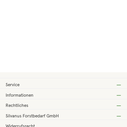
Regulärer Preis:
210,00 €
Service
Informationen
Rechtliches
Silvanus Forstbedarf GmbH
Widerrufsrecht