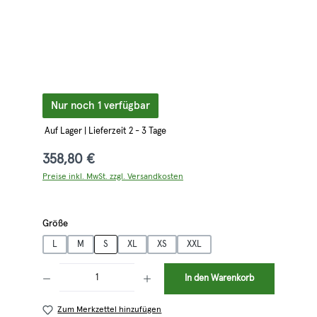
Nur noch 1 verfügbar
Auf Lager | Lieferzeit 2 - 3 Tage
358,80 €
Preise inkl. MwSt. zzgl. Versandkosten
auswählen
Größe
L
M
S
XL
XS
XXL
Produkt Anzahl: Gib den gewünschten Wert ein oder benutze die Schaltflächen 
In den Warenkorb
Zum Merkzettel hinzufügen