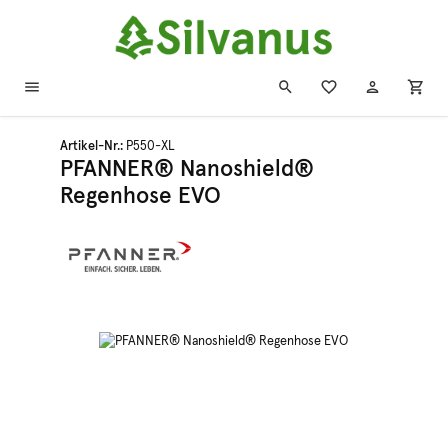
Zum Hauptinhalt springen
Artikel-Nr.:
P550-XL
PFANNER® Nanoshield®
Regenhose EVO
Bildergalerie überspringen