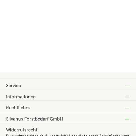
Regulärer Preis:
78,96 €
Service
Informationen
Rechtliches
Silvanus Forstbedarf GmbH
Widerrufsrecht