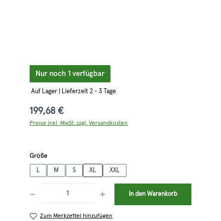
Nur noch 1 verfügbar
Auf Lager | Lieferzeit 2 - 3 Tage
199,68 €
Preise inkl. MwSt. zzgl. Versandkosten
auswählen
Größe
L
M
S
XL
XXL
Produkt Anzahl: Gib den gewünschten Wert ein oder benutze die Schaltflächen 
In den Warenkorb
Zum Merkzettel hinzufügen